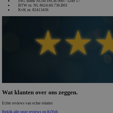
ING Bank NL04 INGB 0007 5249 17
BTW nr. NL 8624.60.736.B01
KvK nr. 82413436
Wat klanten over ons zeggen.
Echte reviews van echte relaties
Bekijk alle onze reviews op KiYoh