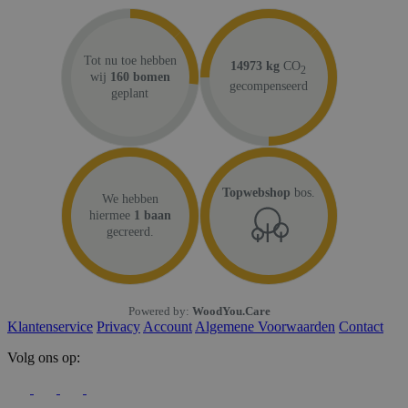
Tot nu toe hebben
14973 kg
CO
2
wij
160 bomen
gecompenseerd
geplant
Topwebshop
bos.
We hebben
hiermee
1 baan
gecreerd.
Powered by:
WoodYou.Care
Klantenservice
Privacy
Account
Algemene Voorwaarden
Contact
Volg ons op: