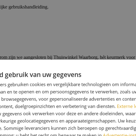
ijke gebruikshandleiding.
m zijn we aangesloten bij Thuiswinkel Waarborg, hét keurmerk voor b
t betekent dit voor jou?
d gebruik van uw gegevens
ners gebruiken cookies en vergelijkbare technologieën om inform
laan en te openen en om persoonsgegevens te verwerken, zoals uw
reenkomt met de werkelijkheid.
n browsegegevens, voor gepersonaliseerde advertenties en conten
ontent, doelgroepinzichten en verbetering van diensten.
Externe l
gegevens ook verwerken voor deze en andere doeleinden, waar
keurige geolocatiegegevens en apparaateigenschappen. Uw keuze
e. Sommige leveranciers kunnen zich beroepen op gerechtvaardig
ren voordat je deze definitief plaatst.
emming; u hebt het recht om bezwaar te maken in
Advertentie-ins