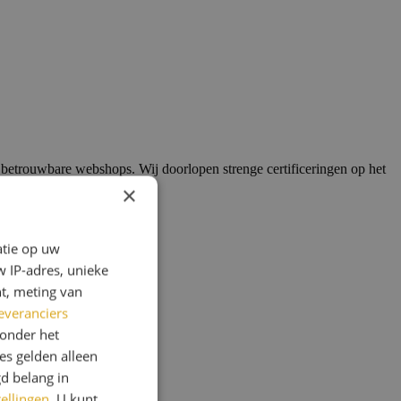
etrouwbare webshops. Wij doorlopen strenge certificeringen op het
×
atie op uw
 IP-adres, unieke
t, meting van
everanciers
onder het
s gelden alleen
d belang in
tellingen
. U kunt