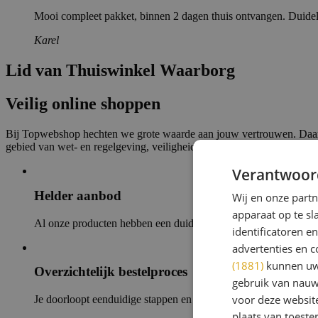
Mooi compleet pakket, binnen 2 dagen thuis ontvangen. Duidel
Karel
Lid van Thuiswinkel Waarborg
Veilig online shoppen
Bij Topwebshop hechten we grote waarde aan jouw vertrouwen. Daaro
gebied van wet- en regelgeving, veiligheid en financiële stabiliteit. Wa
Verantwoor
Helder aanbod
Wij en onze part
apparaat op te s
Al onze producten hebben een duidelijke omschrijving die ove
identificatoren e
advertenties en c
(1881)
kunnen uw 
Overzichtelijk bestelproces
gebruik van nauw
voor deze websit
Je doorloopt eenduidige stappen en kunt je bestelling nog corrige
plaats van toest