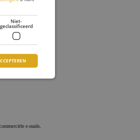
Niet-
geclassificeerd
ACCEPTEREN
 commerciële e-mails.